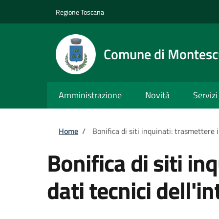
Salta al contenuto principale
Skip to footer content
Regione Toscana
Comune di Montesc
Amministrazione
Novità
Servizi
Briciole di pane
Home
/
Bonifica di siti inquinati: trasmettere i
Bonifica di siti in
dati tecnici dell'i