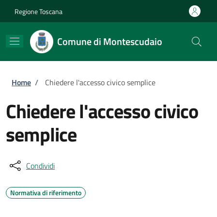
Salta al contenuto principale
Skip to footer content
Regione Toscana
Comune di Montescudaio
Briciole di pane
Home
/
Chiedere l'accesso civico semplice
Chiedere l'accesso civico
semplice
Condividi
Normativa di riferimento