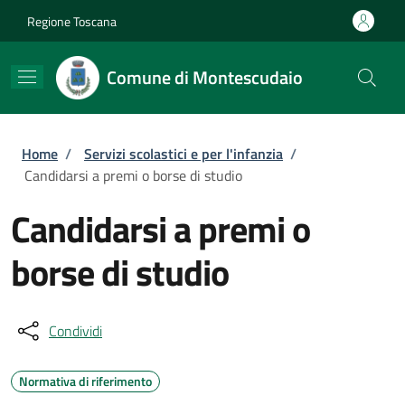
Salta al contenuto principale
Skip to footer content
Regione Toscana
Comune di Montescudaio
Briciole di pane
Home
/
Servizi scolastici e per l'infanzia
/
Candidarsi a premi o borse di studio
Candidarsi a premi o
borse di studio
Condividi
Normativa di riferimento