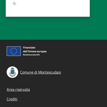
Valuta 1 stelle su 5
Comune di Montescudaio
Footer menu
Area riservata
Crediti