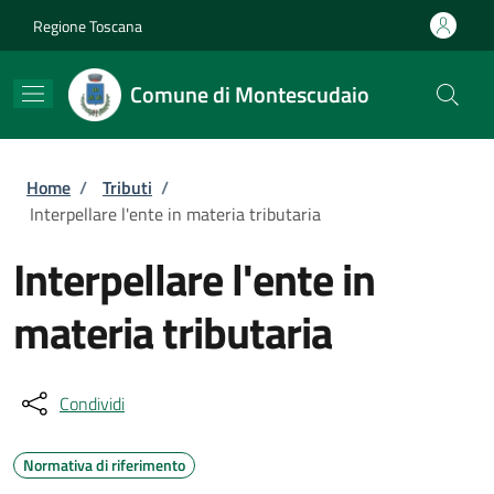
Salta al contenuto principale
Skip to footer content
Regione Toscana
Comune di Montescudaio
Briciole di pane
Home
/
Tributi
/
Interpellare l'ente in materia tributaria
Interpellare l'ente in
materia tributaria
Condividi
Normativa di riferimento