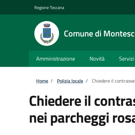
Salta al contenuto principale
Skip to footer content
Regione Toscana
Comune di Montesc
Amministrazione
Novità
Servizi
Briciole di pane
Home
/
Polizia locale
/
Chiedere il contrasse
Chiedere il contr
nei parcheggi ros