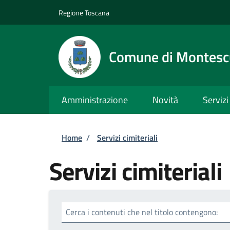
Salta al contenuto principale
Skip to footer content
Regione Toscana
Comune di Montesc
Amministrazione
Novità
Servizi
Briciole di pane
Home
/
Servizi cimiteriali
Servizi cimiteriali
Cerca i contenuti che nel titolo contengono: