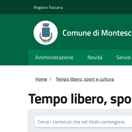
Salta al contenuto principale
Skip to footer content
Regione Toscana
Comune di Montesc
Amministrazione
Novità
Servizi
Briciole di pane
Home
/
Tempo libero, sport e cultura
Tempo libero, spor
Cerca i contenuti che nel titolo contengono: