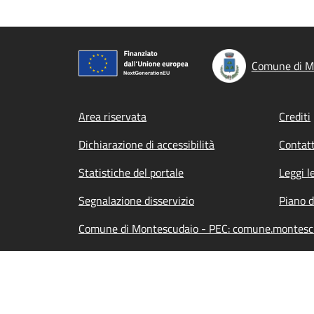
Comune di M
Footer menu
Area riservata
Crediti
Dichiarazione di accessibilità
Contatt
Statistiche del portale
Leggi l
Segnalazione disservizio
Piano d
Comune di Montescudaio - PEC: comune.montescu