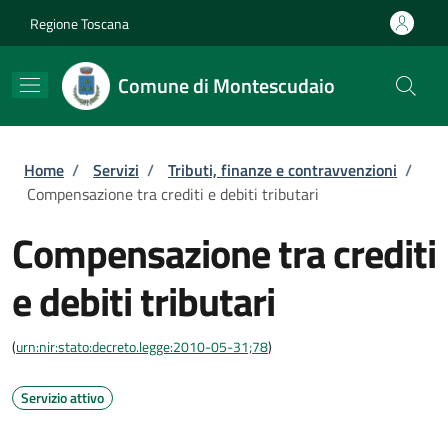
Salta al contenuto principale
Skip to footer content
Regione Toscana
Comune di Montescudaio
Briciole di pane
Home
/
Servizi
/
Tributi, finanze e contravvenzioni
/
Compensazione tra crediti e debiti tributari
Compensazione tra crediti
e debiti tributari
(
urn:nir:stato:decreto.legge:2010-05-31;78
)
Servizio attivo