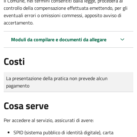
Il Comune, nei termini consentiti dalla legge, procederà al
controllo della compensazione effettuata emettendo, per gli
eventuali errori o omissioni commessi, apposito avviso di
accertamento.
Moduli da compilare e documenti da allegare
Costi
Tipo di pagamento
Importo
La presentazione della pratica non prevede alcun
pagamento
Cosa serve
Per accedere al servizio, assicurati di avere:
SPID (sistema pubblico di identità digitale), carta