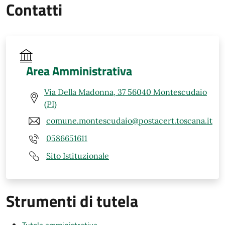
Contatti
Area Amministrativa
Via Della Madonna, 37 56040 Montescudaio
(PI)
comune.montescudaio@postacert.toscana.it
0586651611
Sito Istituzionale
Strumenti di tutela
Tutela amministrativa