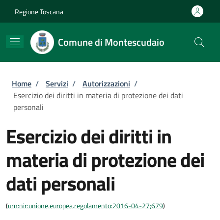
Salta al contenuto principale
Skip to footer content
Regione Toscana
Comune di Montescudaio
Briciole di pane
Home
/
Servizi
/
Autorizzazioni
/
Esercizio dei diritti in materia di protezione dei dati
personali
Esercizio dei diritti in
materia di protezione dei
dati personali
(
urn:nir:unione.europea.regolamento:2016-04-27;679
)