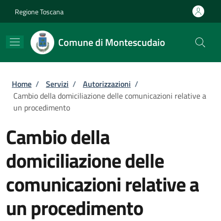
Salta al contenuto principale
Skip to footer content
Regione Toscana
Comune di Montescudaio
Briciole di pane
Home
/
Servizi
/
Autorizzazioni
/
Cambio della domiciliazione delle comunicazioni relative a
un procedimento
Cambio della
domiciliazione delle
comunicazioni relative a
un procedimento