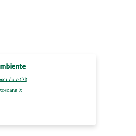
Ambiente
scudaio (PI)
oscana.it