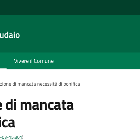
udaio
Vivere il Comune
zione di mancata necessità di bonifica
e di mancata
ica
10-03-15;301
)