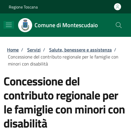
Salta al contenuto principale
Skip to footer content
Regione Toscana
Comune di Montescudaio
Briciole di pane
Home
/
Servizi
/
Salute, benessere e assistenza
/
Concessione del contributo regionale per le famiglie con
minori con disabilità
Concessione del
contributo regionale per
le famiglie con minori con
disabilità