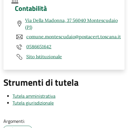
Contabilità
Via Della Madonna, 37 56040 Montescudaio
(PI)
comune.montescudaio@postacert.toscana.it
0586651642
Sito Istituzionale
Strumenti di tutela
Tutela amministrativa
Tutela giurisdizionale
Argomenti: