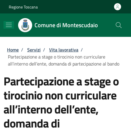
Salta al contenuto principale
Skip to footer content
Regione Toscana
Comune di Montescudaio
Briciole di pane
Home
/
Servizi
/
Vita lavorativa
/
Partecipazione a stage o tirocinio non curriculare
all’interno dell’ente, domanda di partecipazione al bando
Partecipazione a stage o
tirocinio non curriculare
all’interno dell’ente,
domanda di