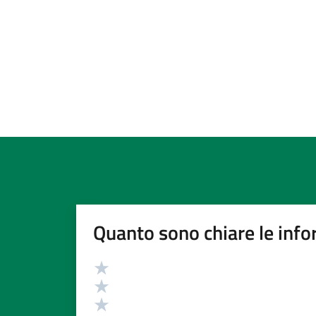
Quanto sono chiare le info
Valutazione
Valuta 5 stelle su 5
Valuta 4 stelle su 5
Valuta 3 stelle su 5