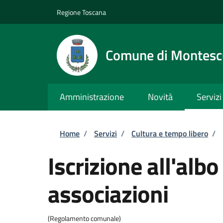
Salta al contenuto principale
Skip to footer content
Regione Toscana
Comune di Montesc
Amministrazione
Novità
Servizi
Briciole di pane
Home
/
Servizi
/
Cultura e tempo libero
/
Iscrizione all'alb
associazioni
(Regolamento comunale)