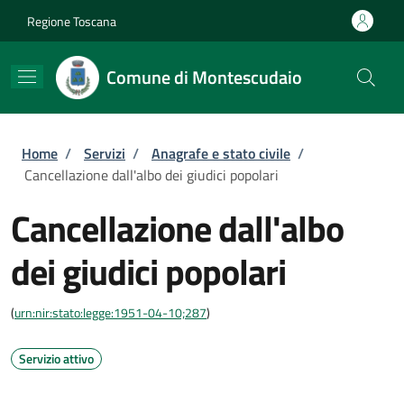
Salta al contenuto principale
Skip to footer content
Regione Toscana
Comune di Montescudaio
Briciole di pane
Home
/
Servizi
/
Anagrafe e stato civile
/
Cancellazione dall'albo dei giudici popolari
Cancellazione dall'albo
dei giudici popolari
(
urn:nir:stato:legge:1951-04-10;287
)
Servizio attivo