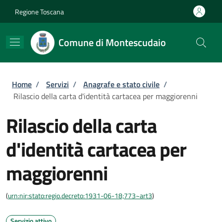
Salta al contenuto principale
Skip to footer content
Regione Toscana
Comune di Montescudaio
Briciole di pane
Home
/
Servizi
/
Anagrafe e stato civile
/
Rilascio della carta d'identità cartacea per maggiorenni
Rilascio della carta
d'identità cartacea per
maggiorenni
(
urn:nir:stato:regio.decreto:1931-06-18;773~art3
)
Servizio attivo