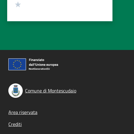
Valuta 1 stelle su 5
Comune di Montescudaio
Footer menu
Area riservata
Crediti