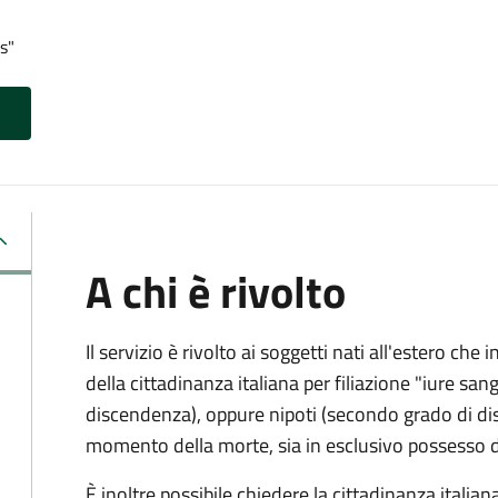
s"
A chi è rivolto
Il servizio è rivolto ai soggetti nati all'estero ch
della cittadinanza italiana per filiazione "iure sang
discendenza), oppure nipoti (secondo grado di disc
momento della morte, sia in esclusivo possesso de
È inoltre possibile chiedere la cittadinanza italiana