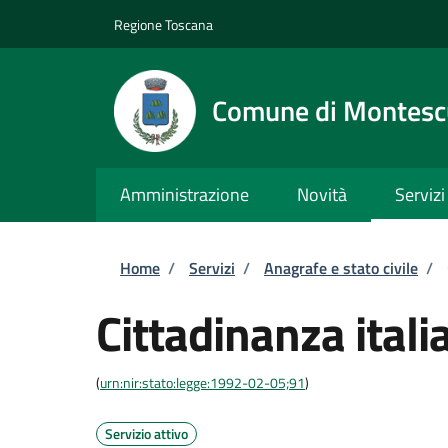
Salta al contenuto principale
Skip to footer content
Regione Toscana
Comune di Montesc
Amministrazione
Novità
Servizi
Briciole di pane
Home
/
Servizi
/
Anagrafe e stato civile
/
Cittadinanza itali
(
urn:nir:stato:legge:1992-02-05;91
)
Servizio attivo