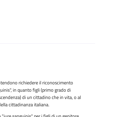
e intendono richiedere il riconoscimento
uinis", in quanto figli (primo grado di
endenza) di un cittadino che in vita, o al
lla cittadinanza italiana.
 "iure sanguinis" per i figli di un genitore