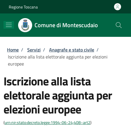
Salta al contenuto principale
Skip to footer content
Regione Toscana
Comune di Montescudaio
Briciole di pane
Home
/
Servizi
/
Anagrafe e stato civile
/
Iscrizione alla lista elettorale aggiunta per elezioni
europee
Iscrizione alla lista
elettorale aggiunta per
elezioni europee
(
urn:nir:stato:decreto.legge:1994-06-24;408~art2
)