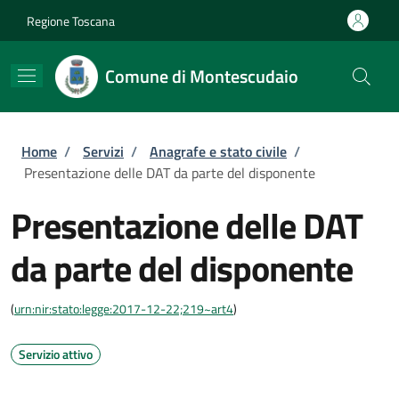
Salta al contenuto principale
Skip to footer content
Regione Toscana
Comune di Montescudaio
Briciole di pane
Home
/
Servizi
/
Anagrafe e stato civile
/
Presentazione delle DAT da parte del disponente
Presentazione delle DAT
da parte del disponente
(
urn:nir:stato:legge:2017-12-22;219~art4
)
Servizio attivo