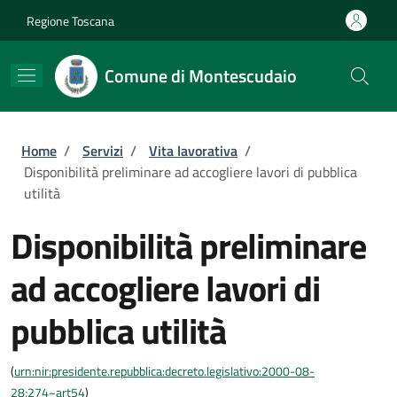
Salta al contenuto principale
Skip to footer content
Regione Toscana
Comune di Montescudaio
Briciole di pane
Home
/
Servizi
/
Vita lavorativa
/
Disponibilità preliminare ad accogliere lavori di pubblica
utilità
Disponibilità preliminare
ad accogliere lavori di
pubblica utilità
(
urn:nir:presidente.repubblica:decreto.legislativo:2000-08-
28;274~art54
)