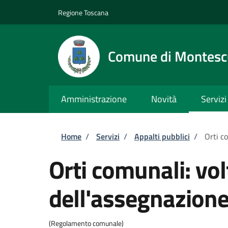
Salta al contenuto principale
Skip to footer content
Regione Toscana
Comune di Montesc
Amministrazione
Novità
Servizi
Briciole di pane
Home
/
Servizi
/
Appalti pubblici
/
Orti c
Orti comunali: vo
dell'assegnazion
(Regolamento comunale)