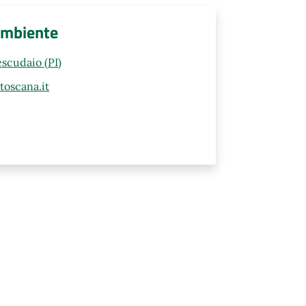
Ambiente
scudaio (PI)
oscana.it