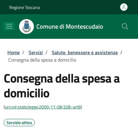
Salta al contenuto principale
Skip to footer content
Regione Toscana
Comune di Montescudaio
Briciole di pane
Home
/
Servizi
/
Salute, benessere e assistenza
/
Consegna della spesa a domicilio
Consegna della spesa a
domicilio
(
urn:nir:stato:legge:2000-11-08;328~art6
)
Servizio attivo