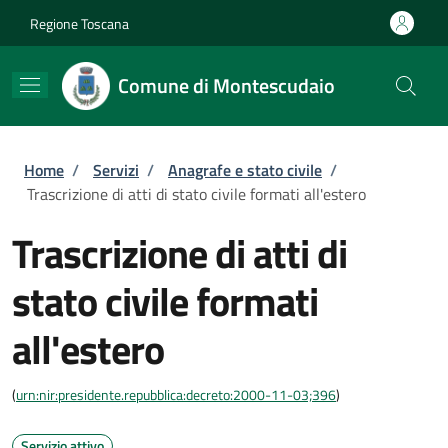
Salta al contenuto principale
Skip to footer content
Regione Toscana
Comune di Montescudaio
Briciole di pane
Home
/
Servizi
/
Anagrafe e stato civile
/
Trascrizione di atti di stato civile formati all'estero
Trascrizione di atti di
stato civile formati
all'estero
(
urn:nir:presidente.repubblica:decreto:2000-11-03;396
)
Servizio attivo