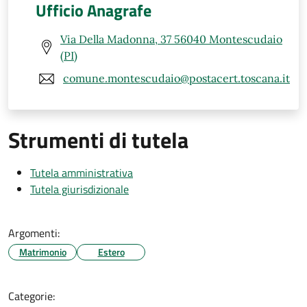
Ufficio Anagrafe
Via Della Madonna, 37 56040 Montescudaio
(PI)
comune.montescudaio@postacert.toscana.it
Strumenti di tutela
Tutela amministrativa
Tutela giurisdizionale
Argomenti:
Matrimonio
Estero
Categorie: