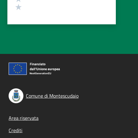
Valuta 1 stelle su 5
Comune di Montescudaio
Footer menu
Area riservata
Crediti