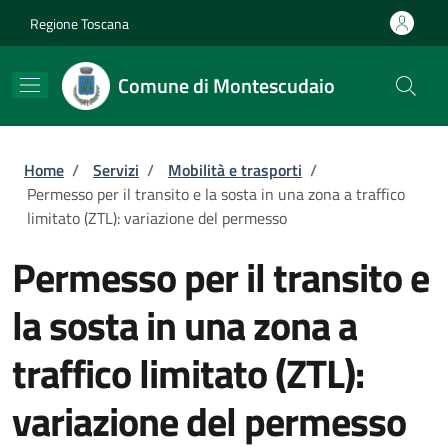
Salta al contenuto principale
Skip to footer content
Regione Toscana
Comune di Montescudaio
Briciole di pane
Home
/
Servizi
/
Mobilità e trasporti
/
Permesso per il transito e la sosta in una zona a traffico
limitato (ZTL): variazione del permesso
Permesso per il transito e
la sosta in una zona a
traffico limitato (ZTL):
variazione del permesso