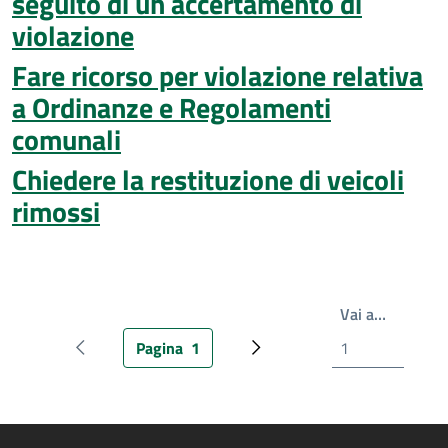
seguito di un accertamento di
violazione
Fare ricorso per violazione relativa
a Ordinanze e Regolamenti
comunali
Chiedere la restituzione di veicoli
rimossi
Scrivi il
Vai a…
Pagina
1
Pagina precedente
Pagina attuale
Pagina successiva