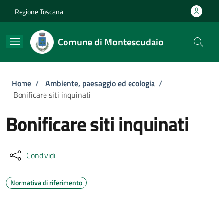
Salta al contenuto principale
Skip to footer content
Regione Toscana
Comune di Montescudaio
Briciole di pane
Home
/
Ambiente, paesaggio ed ecologia
/
Bonificare siti inquinati
Bonificare siti inquinati
Condividi
Normativa di riferimento