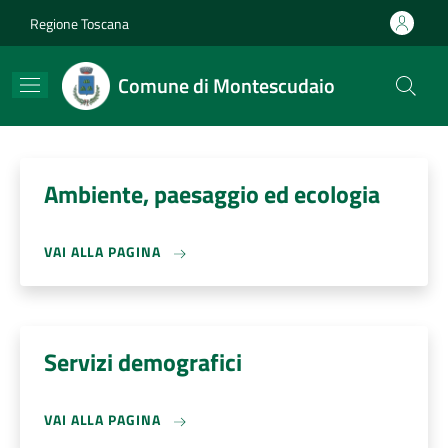
Salta al contenuto principale
Skip to footer content
Regione Toscana
Comune di Montescudaio
Ambiente, paesaggio ed ecologia
VAI ALLA PAGINA
Servizi demografici
VAI ALLA PAGINA